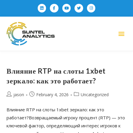
Влияние RTP на слоты 1xbet
зеркало: как это работает?
jason
February 4, 2026
Uncategorized
Влияние RTP на слоты 1xbet зеркало: как это
работает?Возвращаемый игроку процент (RTP) — это
ключевой фактор, определяющий интерес игроков к