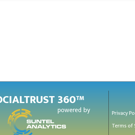
OCIALTRUST 360™
powered by
Privacy Po
Terms of 