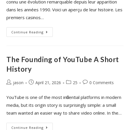
connu une évolution remarquable depuis leur apparition
dans les années 1990. Voici un aperçu de leur histoire. Les
premiers casinos…
Continue Reading
The Founding of YouTube A Short
History
jason
April 21, 2026
25
0 Comments
YouTube is one of the most influential platforms in modern
media, but its origin story is surprisingly simple: a small
team wanted an easier way to share video online. In the…
Continue Reading