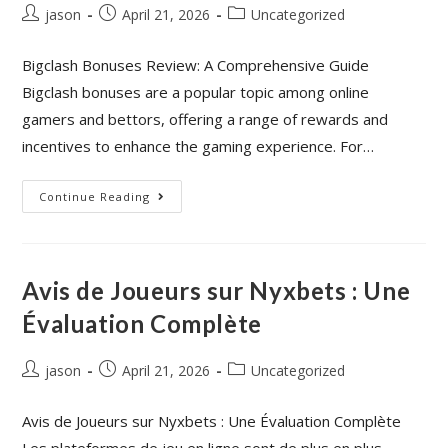
jason
April 21, 2026
Uncategorized
Bigclash Bonuses Review: A Comprehensive Guide
Bigclash bonuses are a popular topic among online
gamers and bettors, offering a range of rewards and
incentives to enhance the gaming experience. For…
Continue Reading
Avis de Joueurs sur Nyxbets : Une
Évaluation Complète
jason
April 21, 2026
Uncategorized
Avis de Joueurs sur Nyxbets : Une Évaluation Complète