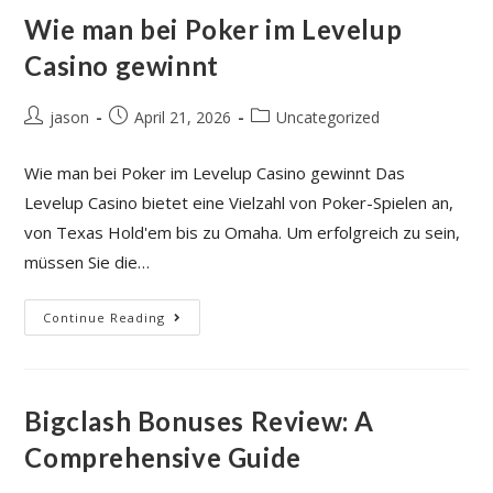
Wie man bei Poker im Levelup
Casino gewinnt
jason
April 21, 2026
Uncategorized
Wie man bei Poker im Levelup Casino gewinnt Das
Levelup Casino bietet eine Vielzahl von Poker-Spielen an,
von Texas Hold'em bis zu Omaha. Um erfolgreich zu sein,
müssen Sie die…
Continue Reading
Bigclash Bonuses Review: A
Comprehensive Guide