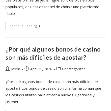
Les plateformes de jeu en ligne sont de plus en plus
populaires, et il est essentiel de choisir une plateforme
fiable…
Continue Reading
¿Por qué algunos bonos de casino
son más difíciles de apostar?
jason
April 21, 2026
Uncategorized
¿Por qué algunos bonos de casino son más difíciles de
apostar? Los bonos de casino son una forma común que
los casinos utilizan para atraer a nuevos jugadores y
retener…